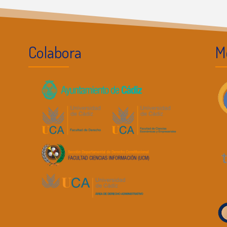
Colabora
M