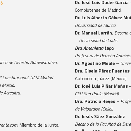
Dr. José Luís Dader García
–
ió
Complutense de Madrid.
Dr. Luís Alberto Gálvez Mu
Universidad de Murcia.
Dr. Manuel Larrán.
Decano d
– Universidad de Cádiz.
Dra. Antonietta Lupo.
Profesora de Derecho Administr
tico de Derecho Administrativo.
Dr. Agostino Meale
–
Univer
Dra. Gisela Pérez Fuentes
º Constitucional. UCM Madrid
Autónoma Juárez (México).
 Murcia.
Dr. José Luís Piñar Mañas
e Acreditra.
CEU San Pablo (Madrid).
Dra. Patricia Reyes
–
Profe
de Valparaiso (Chile).
Dr. Jesús Sáez González
Decano de la Facultad de Dere
rente.com
. Miembro de la Junta