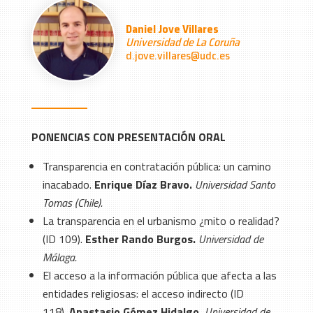
Daniel Jove Villares
Universidad de La Coruña
d.jove.villares@udc.es
PONENCIAS CON PRESENTACIÓN ORAL
Transparencia en contratación pública: un camino
inacabado.
Enrique Díaz Bravo.
Universidad Santo
Tomas (Chile).
La transparencia en el urbanismo ¿mito o realidad?
(ID 109).
Esther Rando Burgos.
Universidad de
Málaga.
El acceso a la información pública que afecta a las
entidades religiosas: el acceso indirecto (ID
118).
Anastasio Gómez Hidalgo.
Universidad de