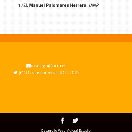
172).
Manuel Palomares Herrera.
UNIR.
msdiego@ucm.es
@COTransparencia | #CIT2022
Desarrollo Web: Adigraf Estudio