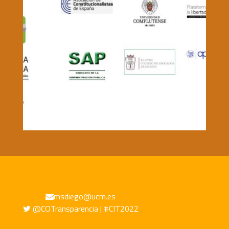
msdiego@ucm.es
@COTransparencia | #CIT2022